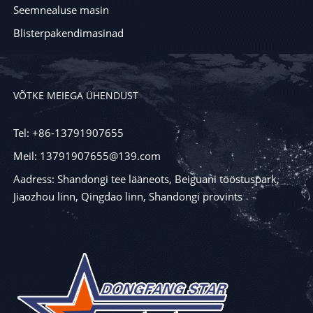
Seemnealuse masin
Blisterpakendimasinad
VÕTKE MEIEGA ÜHENDUST
Tel: +86-13791907655
Meil: 13791907655@139.com
Aadress: Shandongi tee lääneots, Beiguani tööstuspark,
Jiaozhou linn, Qingdao linn, Shandongi provints