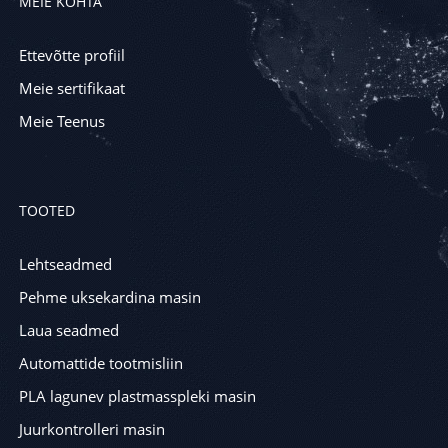
MEIE KOHTA
Ettevõtte profiil
Meie sertifikaat
Meie Teenus
TOOTED
Lehtseadmed
Pehme uksekardina masin
Laua seadmed
Automattide tootmisliin
PLA lagunev plastmasspleki masin
Juurkontrolleri masin