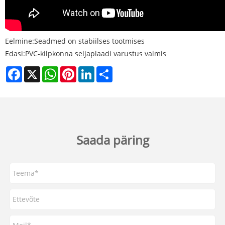
Eelmine:
Seadmed on stabiilses tootmises
Edasi:
PVC-kilpkonna seljaplaadi varustus valmis
Facebook
X
WhatsApp
Pinterest
LinkedIn
Share
Saada päring