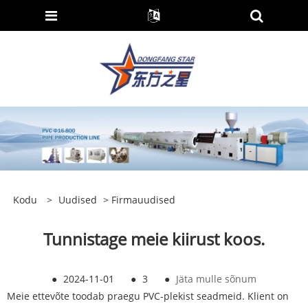
Kodu
>
Uudised
>
Firmauudised
Tunnistage meie kiirust koos.
●
2024-11-01
●
3
●
Jäta mulle sõnum
Meie ettevõte toodab praegu PVC-plekist seadmeid. Klient on