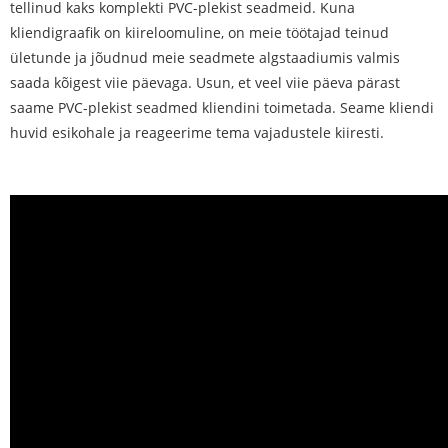
tellinud kaks komplekti PVC-plekist seadmeid. Kuna
kliendigraafik on kiireloomuline, on meie töötajad teinud
ületunde ja jõudnud meie seadmete algstaadiumis valmis
saada kõigest viie päevaga. Usun, et veel viie päeva pärast
saame PVC-plekist seadmed kliendini toimetada. Seame kliendi
huvid esikohale ja reageerime tema vajadustele kiiresti.