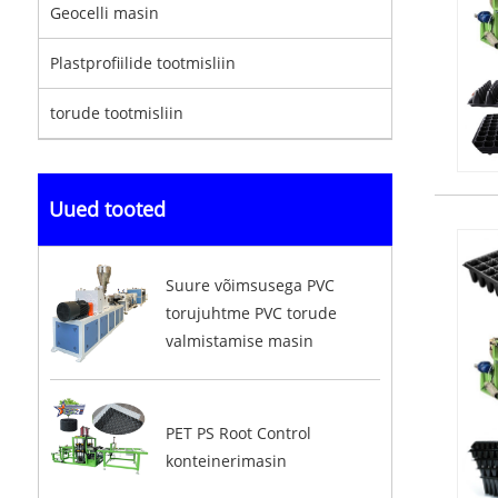
Geocelli masin
Plastprofiilide tootmisliin
torude tootmisliin
Uued tooted
Suure võimsusega PVC
torujuhtme PVC torude
valmistamise masin
PET PS Root Control
konteinerimasin