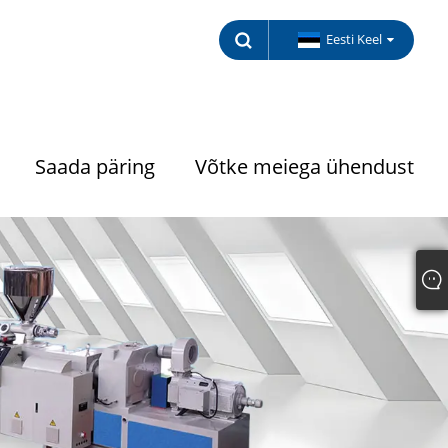
Eesti Keel
Saada päring
Võtke meiega ühendust