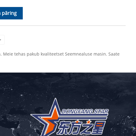
 päring
>
ja. Meie tehas pakub kvaliteetset Seemnealuse masin. Saate