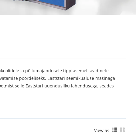
uukoolidele ja põllumajandusele tipptasemel seadmete
vatamise pöördeliseks. Eaststari seemikualuse masinaga
ootmist selle Eaststari uuendusliku lahendusega, seades
View as