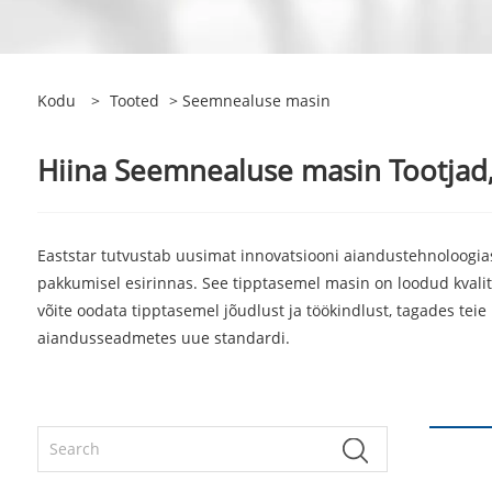
Kodu
>
Tooted
> Seemnealuse masin
Hiina Seemnealuse masin Tootjad, 
Eaststar tutvustab uusimat innovatsiooni aiandustehnoloogia
pakkumisel esirinnas. See tipptasemel masin on loodud kvali
võite oodata tipptasemel jõudlust ja töökindlust, tagades te
aiandusseadmetes uue standardi.