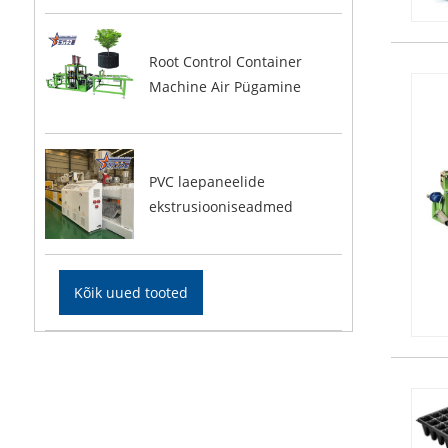
Root Control Container
Machine Air Pügamine
PVC laepaneelide
ekstrusiooniseadmed
Kõik uued tooted