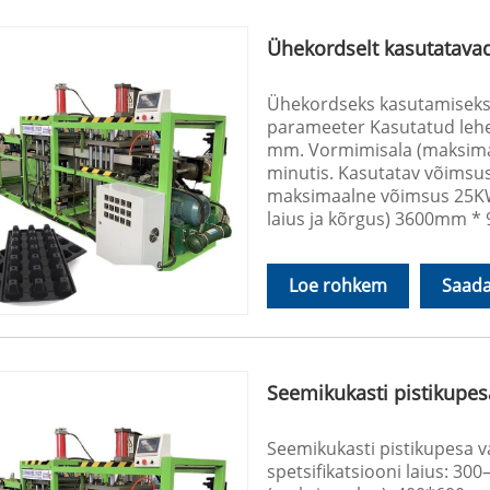
Ühekordselt kasutatavad
Ühekordseks kasutamiseks 
parameeter Kasutatud lehe 
mm. Vormimisala (maksimaa
minutis. Kasutatav võimsus:
maksimaalne võimsus 25KW 
laius ja kõrgus) 3600mm
Loe rohkem
Saada
Seemikukasti pistikupes
Seemikukasti pistikupesa 
spetsifikatsiooni laius: 3