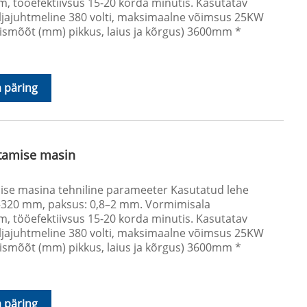
, tööefektiivsus 15-20 korda minutis. Kasutatav
eljajuhtmeline 380 volti, maksimaalne võimsus 25KW
lismõõt (mm) pikkus, laius ja kõrgus) 3600mm *
 päring
stamise masin
mise masina tehniline parameeter Kasutatud lehe
00–320 mm, paksus: 0,8–2 mm. Vormimisala
, tööefektiivsus 15-20 korda minutis. Kasutatav
eljajuhtmeline 380 volti, maksimaalne võimsus 25KW
lismõõt (mm) pikkus, laius ja kõrgus) 3600mm *
 päring