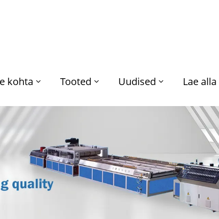
e kohta
Tooted
Uudised
Lae alla