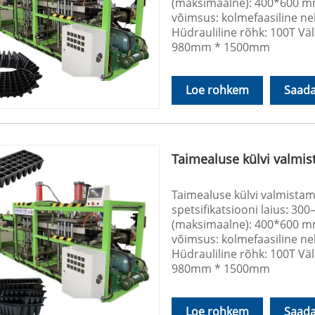
(maksimaalne): 400*600 mm
võimsus: kolmefaasiline n
Hüdrauliline rõhk: 100T Vä
980mm * 1500mm
Loe rohkem
Saada
Taimealuse külvi valmi
Taimealuse külvi valmista
spetsifikatsiooni laius: 3
(maksimaalne): 400*600 mm
võimsus: kolmefaasiline n
Hüdrauliline rõhk: 100T Vä
980mm * 1500mm
Loe rohkem
Saada