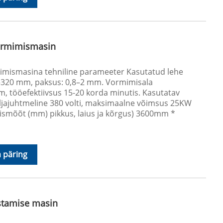
ormimismasin
ismasina tehniline parameeter Kasutatud lehe
00–320 mm, paksus: 0,8–2 mm. Vormimisala
, tööefektiivsus 15-20 korda minutis. Kasutatav
eljajuhtmeline 380 volti, maksimaalne võimsus 25KW
lismõõt (mm) pikkus, laius ja kõrgus) 3600mm *
 päring
istamise masin