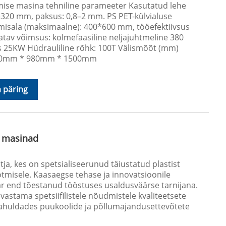
amise masina tehniline parameeter Kasutatud lehe
00–320 mm, paksus: 0,8–2 mm. PS PET-külvialuse
isala (maksimaalne): 400*600 mm, tööefektiivsus
atav võimsus: kolmefaasiline neljajuhtmeline 380
s 25KW Hüdrauliline rõhk: 100T Välismõõt (mm)
 3600mm * 980mm * 1500mm
 päring
e masinad
otja, kes on spetsialiseerunud täiustatud plastist
tmisele. Kaasaegse tehase ja innovatsioonile
 end tõestanud tööstuses usaldusväärse tarnijana.
stama spetsiifilistele nõudmistele kvaliteetsete
rahuldades puukoolide ja põllumajandusettevõtete