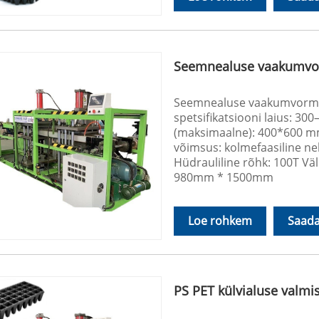
Seemnealuse vaakumv
Seemnealuse vaakumvormim
spetsifikatsiooni laius: 3
(maksimaalne): 400*600 mm
võimsus: kolmefaasiline n
Hüdrauliline rõhk: 100T Vä
980mm * 1500mm
Loe rohkem
Saada
PS PET külvialuse valm