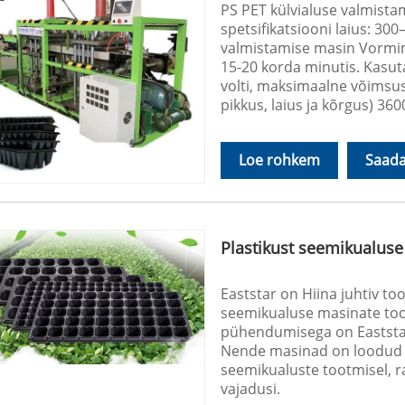
PS PET külvialuse valmist
spetsifikatsiooni laius: 3
valmistamise masin Vormim
15-20 korda minutis. Kasut
volti, maksimaalne võimsu
pikkus, laius ja kõrgus)
Loe rohkem
Saada
Plastikust seemikualus
Eaststar on Hiina juhtiv to
seemikualuse masinate too
pühendumisega on Eaststar
Nende masinad on loodud va
seemikualuste tootmisel, 
vajadusi.