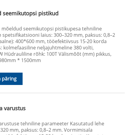
 seemikutopsi pistikud
mõeldud seemikutopsi pistikupesa tehniline
spetsifikatsiooni laius: 300–320 mm, paksus: 0,8–2
lne): 400*600 mm, tööefektiivsus 15-20 korda
 kolmefaasiline neljajuhtmeline 380 volti,
Hüdrauliline rõhk: 100T Välismõõt (mm) pikkus,
 * 980mm * 1500mm
 päring
a varustus
varustuse tehniline parameeter Kasutatud lehe
00–320 mm, paksus: 0,8–2 mm. Vormimisala