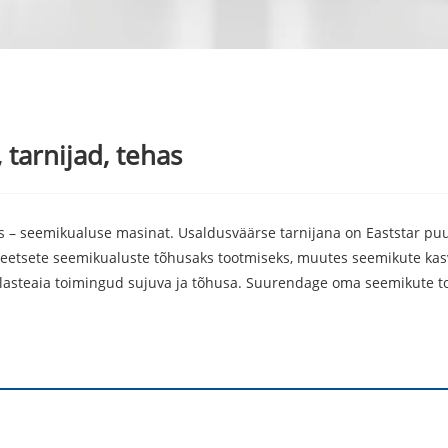
tarnijad, tehas
s – seemikualuse masinat. Usaldusväärse tarnijana on Eaststar p
teetsete seemikualuste tõhusaks tootmiseks, muutes seemikute kas
ie lasteaia toimingud sujuva ja tõhusa. Suurendage oma seemikute t