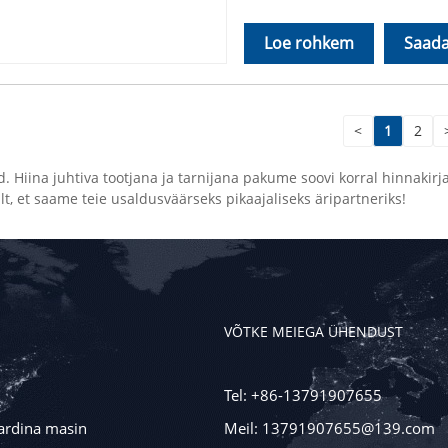
Loe rohkem
Saada
<
1
2
. Hiina juhtiva tootjana ja tarnijana pakume soovi korral hinnakir
, et saame teie usaldusväärseks pikaajaliseks äripartneriks!
VÕTKE MEIEGA ÜHENDUST
Tel: +86-13791907655
rdina masin
Meil: 13791907655@139.com