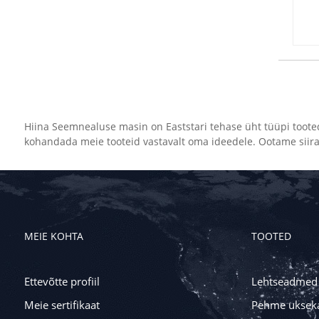
Hiina Seemnealuse masin on Eaststari tehase üht tüüpi tooted
kohandada meie tooteid vastavalt oma ideedele. Ootame siiralt
MEIE KOHTA
TOOTED
Ettevõtte profiil
Lehtseadmed
Meie sertifikaat
Pehme ukseka