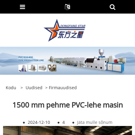
Kodu
>
Uudised
>
Firmauudised
1500 mm pehme PVC-lehe masin
●
2024-12-10
●
4
●
Jäta mulle sõnum