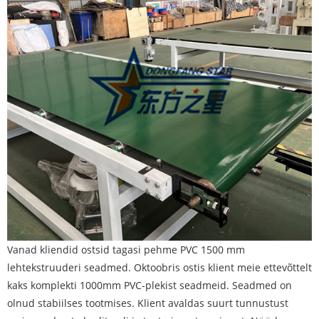
Vanad kliendid ostsid tagasi pehme PVC 1500 mm
lehtekstruuderi seadmed. Oktoobris ostis klient meie ettevõttelt
kaks komplekti 1000mm PVC-plekist seadmeid. Seadmed on
olnud stabiilses tootmises. Klient avaldas suurt tunnustust