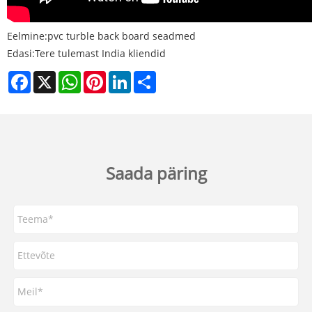
Eelmine:
pvc turble back board seadmed
Edasi:
Tere tulemast India kliendid
Facebook
X
WhatsApp
Pinterest
LinkedIn
Share
Saada päring