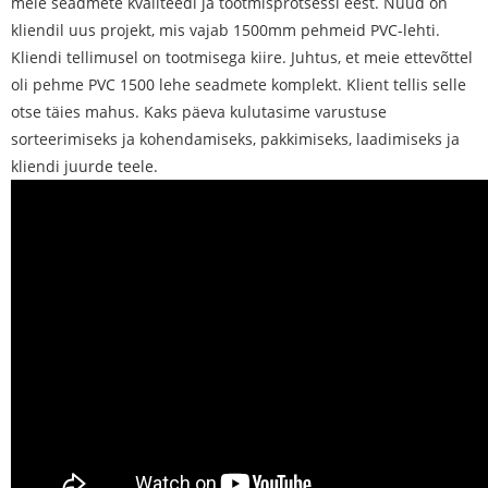
meie seadmete kvaliteedi ja tootmisprotsessi eest. Nüüd on
kliendil uus projekt, mis vajab 1500mm pehmeid PVC-lehti.
Kliendi tellimusel on tootmisega kiire. Juhtus, et meie ettevõttel
oli pehme PVC 1500 lehe seadmete komplekt. Klient tellis selle
otse täies mahus. Kaks päeva kulutasime varustuse
sorteerimiseks ja kohendamiseks, pakkimiseks, laadimiseks ja
kliendi juurde teele.