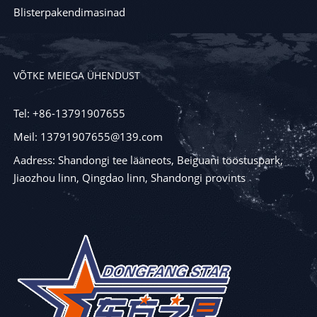
Blisterpakendimasinad
VÕTKE MEIEGA ÜHENDUST
Tel: +86-13791907655
Meil: 13791907655@139.com
Aadress: Shandongi tee lääneots, Beiguani tööstuspark,
Jiaozhou linn, Qingdao linn, Shandongi provints