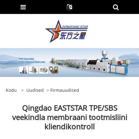
Kodu
>
Uudised
>
Firmauudised
Qingdao EASTSTAR TPE/SBS
veekindla membraani tootmisliini
kliendikontroll