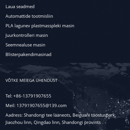
Laua seadmed
Automattide tootmisliin
PLA lagunev plastmasspleki masin
Juurkontrolleri masin
Seemnealuse masin
Blisterpakendimasinad
VÕTKE MEIEGA ÜHENDUST
Tel: +86-13791907655
Meil: 13791907655@139.com
Aadress: Shandongi tee lääneots, Beiguani tööstuspark,
Jiaozhou linn, Qingdao linn, Shandongi provints