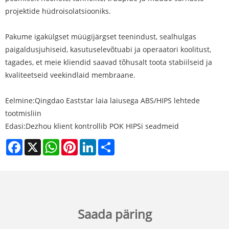
projektide hüdroisolatsiooniks.
Pakume igakülgset müügijärgset teenindust, sealhulgas
paigaldusjuhiseid, kasutuselevõtuabi ja operaatori koolitust,
tagades, et meie kliendid saavad tõhusalt toota stabiilseid ja
kvaliteetseid veekindlaid membraane.
Eelmine:
Qingdao Eaststar laia laiusega ABS/HIPS lehtede
tootmisliin
Edasi:
Dezhou klient kontrollib POK HIPSi seadmeid
Facebook
X
WhatsApp
Pinterest
LinkedIn
Share
Saada päring