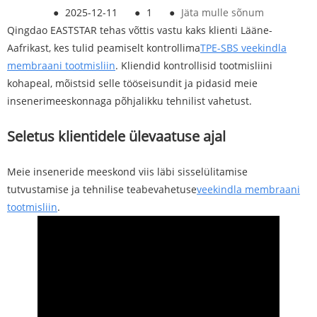
●
2025-12-11
●
1
●
Jäta mulle sõnum
Qingdao EASTSTAR tehas võttis vastu kaks klienti Lääne-
Aafrikast, kes tulid peamiselt kontrollima
TPE-SBS veekindla
membraani tootmisliin
. Kliendid kontrollisid tootmisliini
kohapeal, mõistsid selle tööseisundit ja pidasid meie
insenerimeeskonnaga põhjalikku tehnilist vahetust.
Seletus klientidele ülevaatuse ajal
Meie inseneride meeskond viis läbi sisselülitamise
tutvustamise ja tehnilise teabevahetuse
veekindla membraani
tootmisliin
.