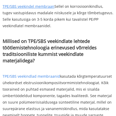
TPE/SBS veekindel membraan
Sellel on korrosioonikindlus,
tugev vastupidavus madalale niiskusele ja kõrge tõmbetugevus.
Selle kasutusiga on 3-5 korda pikem kui tavalistel PE/PP
veekindlatel membraanidel.
Millised on TPE/SBS veekindlate lehtede
töötlemistehnoloogia erinevused võrreldes
traditsiooniliste kummist veekindlate
materjalidega?
TPE/SBS veekindlad membraanid
kasutada kõrgtemperatuurset
ühekordset ekstrusioonikomposiitvormimistehnoloogiat. Kõik
toorained on puhtad esmased materjalid, mis ei sisalda
ümbertöödeldud komponente, tagades kvaliteedi. See materjal
on suure polümeerisisaldusega sünteetiline materjal, millel on
suurepärane elastsus ja vananemiskindlus, mida kasutatakse
peamiselt hoonete, tunnelite, truupide ja muude sarnaste