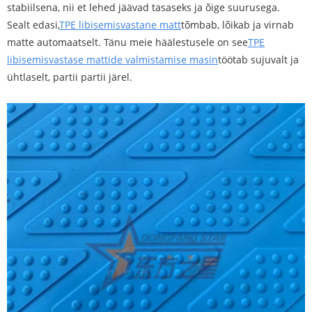
stabiilsena, nii et lehed jäävad tasaseks ja õige suurusega.
Sealt edasi,
TPE libisemisvastane matt
tõmbab, lõikab ja virnab
matte automaatselt. Tänu meie häälestusele on see
TPE
libisemisvastase mattide valmistamise masin
töötab sujuvalt ja
ühtlaselt, partii partii järel.