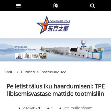
Kodu
>
Uudised
>
Tööstusuudised
Pelletist täiusliku haardumiseni: TPE
libisemisvastase mattide tootmisliin
●
2026-01-30
●
5
●
Jäta mulle sõnum