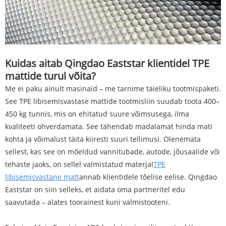
Kuidas aitab Qingdao Eaststar klientidel TPE
mattide turul võita?
Me ei paku ainult masinaid – me tarnime täieliku tootmispaketi.
See TPE libisemisvastase mattide tootmisliin suudab toota 400–
450 kg tunnis, mis on ehitatud suure võimsusega, ilma
kvaliteeti ohverdamata. See tähendab madalamat hinda mati
kohta ja võimalust täita kiiresti suuri tellimusi. Olenemata
sellest, kas see on mõeldud vannitubade, autode, jõusaalide või
tehaste jaoks, on sellel valmistatud materjal
TPE
libisemisvastane matt
annab klientidele tõelise eelise. Qingdao
Eaststar on siin selleks, et aidata oma partneritel edu
saavutada – alates toorainest kuni valmistooteni.