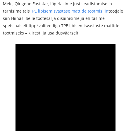
Meie, Qingdao Eaststar, lõpetasime just seadistamise ja
tarnisime täis
TPE libisemisvastase mattide tootmisliin
tootjale
siin Hiinas. Selle tootesarja disainisime ja ehitasime
spetsiaalselt tippkvaliteediga TPE libisemisvastaste mattide
tootmiseks – kiiresti ja usaldusväärselt.