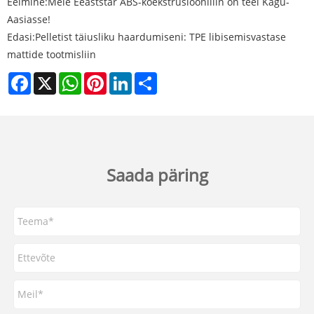
Eelmine:
Meie Eeaststar ABS-koekstrusiooniliin on teel Kagu-
Aasiasse!
Edasi:
Pelletist täiusliku haardumiseni: TPE libisemisvastase
mattide tootmisliin
Facebook
X
WhatsApp
Pinterest
LinkedIn
Share
Saada päring