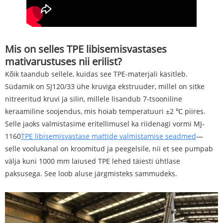
Mis on selles TPE libisemisvastases
mativarustuses nii erilist?
Kõik taandub sellele, kuidas see TPE-materjali käsitleb.
Südamik on SJ120/33 ühe kruviga ekstruuder, millel on sitke
nitreeritud kruvi ja silin, millele lisandub 7-tsooniline
keraamiline soojendus, mis hoiab temperatuuri ±2 ℃ piires.
Selle jaoks valmistasime eritellimusel ka riidenagi vormi MJ-
1160
TPE libisemisvastase mattide valmistamise seadmed
—
selle voolukanal on kroomitud ja peegelsile, nii et see pumpab
välja kuni 1000 mm laiused TPE lehed täiesti ühtlase
paksusega. See loob aluse järgmisteks sammudeks.