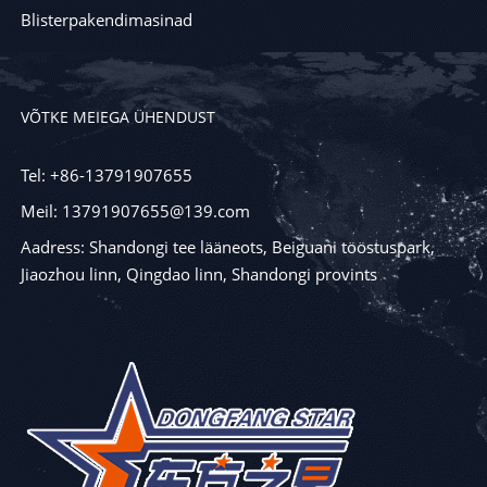
Blisterpakendimasinad
VÕTKE MEIEGA ÜHENDUST
Tel: +86-13791907655
Meil: 13791907655@139.com
Aadress: Shandongi tee lääneots, Beiguani tööstuspark,
Jiaozhou linn, Qingdao linn, Shandongi provints