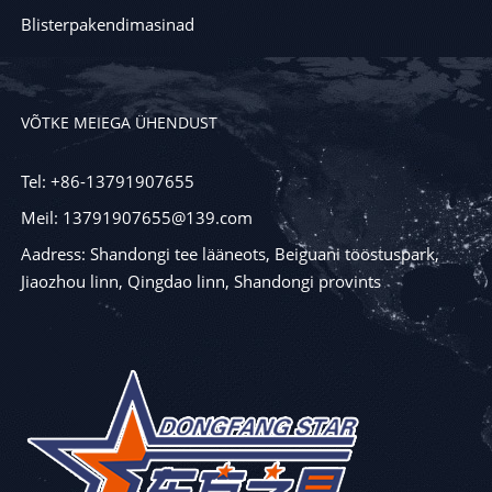
Blisterpakendimasinad
VÕTKE MEIEGA ÜHENDUST
Tel: +86-13791907655
Meil: 13791907655@139.com
Aadress: Shandongi tee lääneots, Beiguani tööstuspark,
Jiaozhou linn, Qingdao linn, Shandongi provints