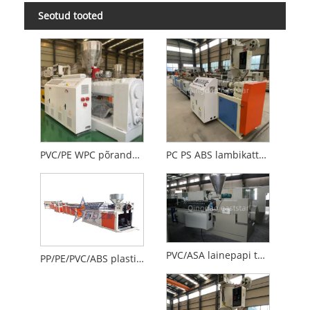
Seotud tooted
PVC/PE WPC põrandakatteseadmed
PC PS ABS lambikatte tootmisliin
PVC/ASA lainepapi tootmisliin
PP/PE/PVC/ABS plastist keevitusvarda ekstrusiooniliin