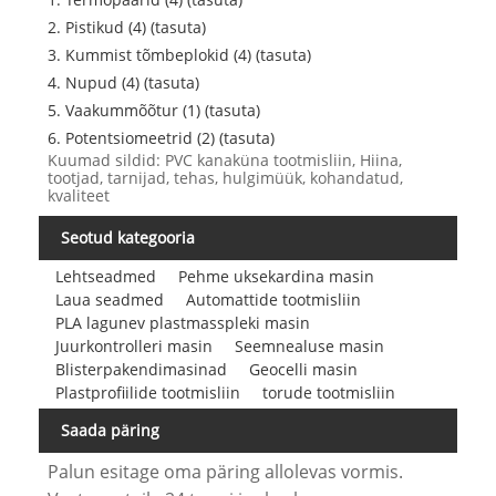
2. Pistikud (4) (tasuta)
3. Kummist tõmbeplokid (4) (tasuta)
4. Nupud (4) (tasuta)
5. Vaakummõõtur (1) (tasuta)
6. Potentsiomeetrid (2) (tasuta)
Kuumad sildid: PVC kanaküna tootmisliin, Hiina,
tootjad, tarnijad, tehas, hulgimüük, kohandatud,
kvaliteet
Seotud kategooria
Lehtseadmed
Pehme uksekardina masin
Laua seadmed
Automattide tootmisliin
PLA lagunev plastmasspleki masin
Juurkontrolleri masin
Seemnealuse masin
Blisterpakendimasinad
Geocelli masin
Plastprofiilide tootmisliin
torude tootmisliin
Saada päring
Palun esitage oma päring allolevas vormis.