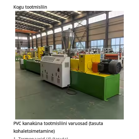
Kogu tootmisliin
PVC kanaküna tootmisliini varuosad (tasuta
kohaletoimetamine)
1. Termopaarid (4) (tasuta)