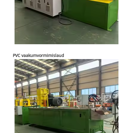
PVC vaakumvormimislaud