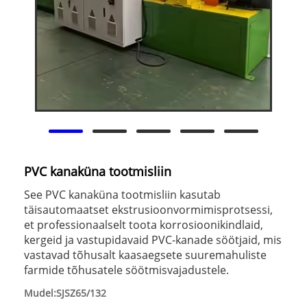
PVC kanaküna tootmisliin
See PVC kanaküna tootmisliin kasutab
täisautomaatset ekstrusioonvormimisprotsessi,
et professionaalselt toota korrosioonikindlaid,
kergeid ja vastupidavaid PVC-kanade söötjaid, mis
vastavad tõhusalt kaasaegsete suuremahuliste
farmide tõhusatele söötmisvajadustele.
Mudel:SJSZ65/132