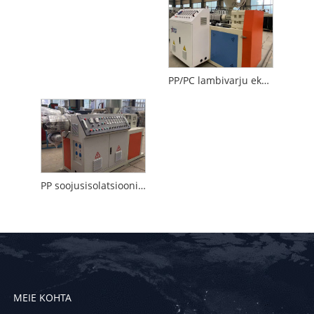
PP/PC lambivarju ekstrusiooni tootmisliin
PP soojusisolatsiooniseadmed
MEIE KOHTA